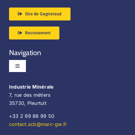
Site de Gagneraud
CGV
Recrutement
Contact
Navigation
Politique de confidentialité
Toggle
Navigation
Accueil
Industrie Minérale
7, rue des métiers
Implantation
35730, Pleurtuit
+33 2 99 88 99 50
Produits
contact.scb@marc-gw.fr