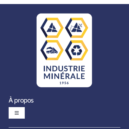
À propos
Toggle
Navigation
Mentions légales