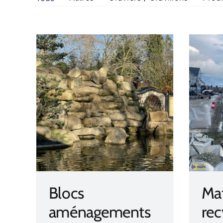
ents
Matériaux recyclés
Blocs
Mat
aménagements
rec