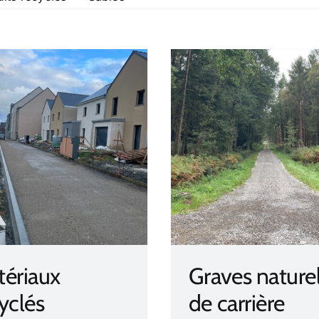
Graves naturelles de
Gravillons de 
carrière
ériaux
Graves naturel
yclés
de carrière