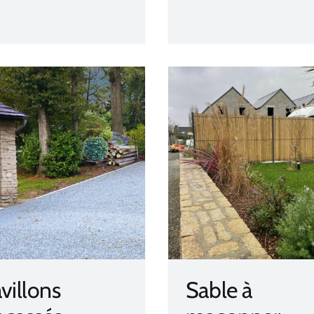
Sable à maçonner
Sables class
villons
Sable à