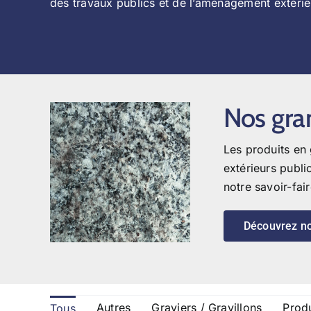
des travaux publics et de l’aménagement extérie
Nos gra
Les produits en 
extérieurs publi
notre savoir-fair
Découvrez no
Autres
Graviers / Gravillons
Produ
Tous