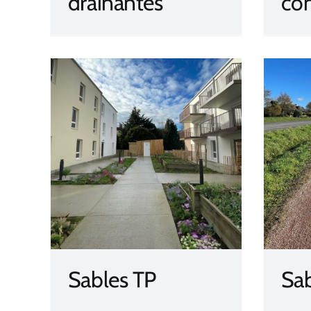
drainantes
co
Sables colorés
Sables TP
Sab