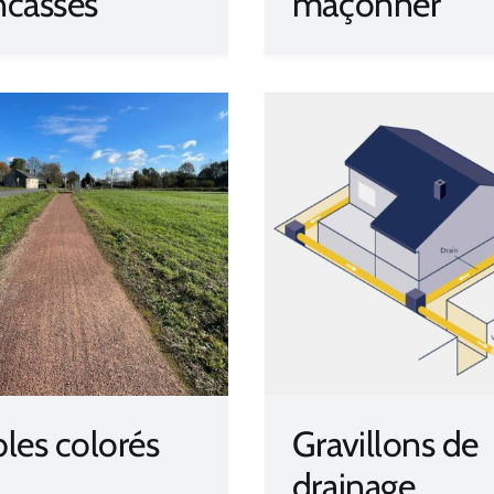
ncassés
maçonner
Gravillons de drainage
Gravillons r
les colorés
Gravillons de
drainage