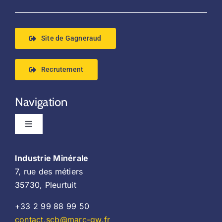
Navigation
Mentions légales
Site de Gagneraud
CGV
Recrutement
Contact
Navigation
Politique de confidentialité
Toggle
Navigation
Accueil
Industrie Minérale
7, rue des métiers
Implantation
35730, Pleurtuit
+33 2 99 88 99 50
Produits
contact.scb@marc-gw.fr