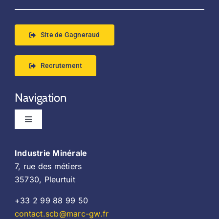
Mentions légales
Site de Gagneraud
CGV
Recrutement
Contact
Navigation
Politique de confidentialité
Toggle
Navigation
Accueil
Industrie Minérale
7, rue des métiers
Implantation
35730, Pleurtuit
+33 2 99 88 99 50
Produits
contact.scb@marc-gw.fr