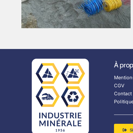
À pro
Mention
CGV
Contact
Politiqu
S