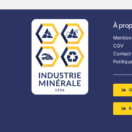
À pro
Mention
CGV
Contact
Politiqu
S
R