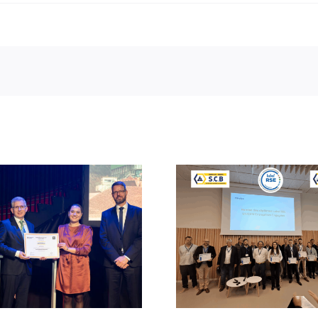
Obtention du Label
🏗 Chantier 
RSE UNICEM
Saint-Jou
“entreprises engagées”
Guérets