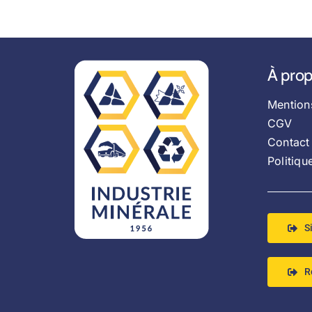
À pro
Mention
CGV
Contact
Politiqu
S
R