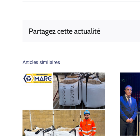
Partagez cette actualité
Articles similaires
Une belle
reconnaissance
d’une
européenne pour
uarec
notre engagement
local !