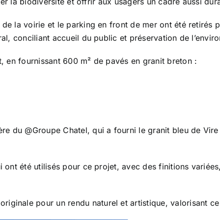
er la biodiversité et offrir aux usagers un cadre aussi dur
de la voirie et le parking en front de mer ont été retirés
ral, conciliant accueil du public et préservation de l’envi
et, en fournissant 600 m² de pavés en granit breton :
rière du @Groupe Chatel, qui a fourni le granit bleu de V
i ont été utilisés pour ce projet, avec des finitions varié
originale pour un rendu naturel et artistique, valorisant c