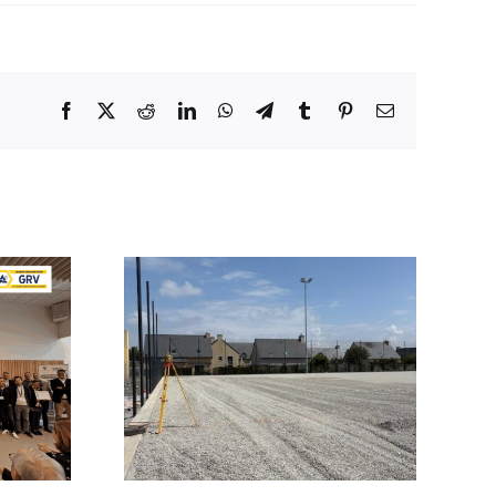
Facebook
X
Reddit
LinkedIn
WhatsApp
Telegram
Tumblr
Pinterest
Email
Chantier
terminé à
d’aménagement d’une
an-des-
aire de jeux à Gouarec
 !
(22)